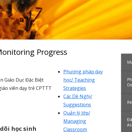
onitoring Progress
Ma
Mụ
Si
Phương pháp dạy
n Giáo Dục Đặc Biệt
học/ Teaching
Ph
De
iáo viên dạy trẻ CPTTT
Strategies
Các Dề Nghị/
Re
Suggestions
Quản lý lớp/
Đá
Managing
As
dõi học sinh
Classroom