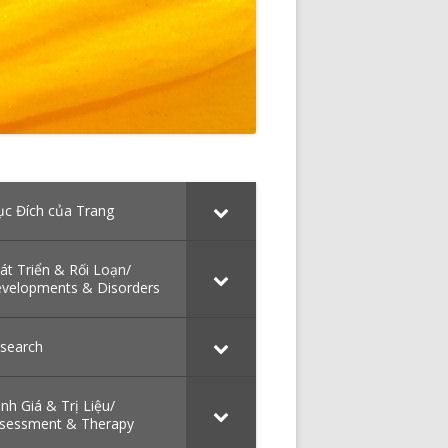
in
c Đích của Trang
debar
át Triển & Rối Loạn/
velopments & Disorders
search
nh Giá & Trị Liệu/
sessment & Therapy