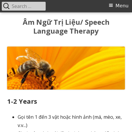
Search
Primary
Menu
for:
Menu
Skip
Âm Ngữ Trị Liệu/ Speech
to
Language Therapy
content
1-2 Years
Gọi tên 1 đến 3 vật hoặc hình ảnh (má, mèo, xe,
v.v...)