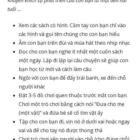
Khuyến khích sự phát triển của con bạn từ một đến hai
tuổi …
Xem các sách có hình. Cầm tay con bạn chỉ vào
các hình và gọi tên chúng cho con bạn hiểu
Ẵm con bạn trên đùi và múa hát theo nhịp nhạc
Đọc cho con bạn nghe ít nhất một cuốn sách
một ngày. Lặp đi lặp lại câu chuyện sẽ giúp con
bạn học từ mới và cách làm câu
Ngồi với con bạn để đẩy trái banh, xe đến chỗ
người khác
Đặt 3-5 đồ chơi quen thuộc trước mắt con bạn.
Chơi một trò chơi bằng cách nói "Đưa cho mẹ
(một vật)" và đứa bé sẽ cố tìm vật ấy
Tập cho con bạn đi, vịn nó ở dưới vai hoặc ngay
vai và để cho tay nó được thong thả
Chơi trò chơi xếp người vào chỗ (cho đúng chỗ)