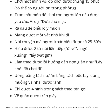
Chơi một mình với đồ chơi được chừng 15 phút
(có thể có người lớn trong phòng)
Trao một món đồ chơi cho người lớn nếu được
yêu cầu. Ví dụ: "Đưa cho mẹ..."
Ra dấu để biểu lộ ý muốn
Mang được một vật nhỏ khi đi
Nói chuyện mà người khác hiểu được cỡ 25-50%
Hiểu được 2 từ nói liên tiếp ("đi về", "ngồi
xuống", "lấy (vật gì)")
Làm theo đựơc lời hướng dẫn đơn giản như "Lấy
khối đồ chơi đi"
Uống bằng tách, tự ăn bằng cách bốc tay, dùng
muỗng và nhai được rành
Chỉ được 4 hình trong sách theo tên gọi
Vẽ quăn queo trên giấy